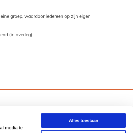
kleine groep, waardoor iedereen op zijn eigen
nd (in overleg).
ersonal Health Coach
Alles toestaan
al media te
06 386 55 553
