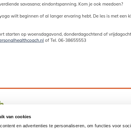
welverdiende savasana; eindontspanning. Kom je ook meedoen?
oga wilt beginnen of al langer ervaring hebt. De les is met een 
kort starten op woensdagavond, donderdagochtend of vrijdagochte
ersonalhealthcoach.nl
of Tel. 06-38655553
Kvk-nummer Groningen
: 01123982
P
BTW-nummer
: NL1059.30.568.B01
ik van cookies
Bankrekeningnummer
: NL26 KNAB
ontent en advertenties te personaliseren, om functies voor soci
0259852252