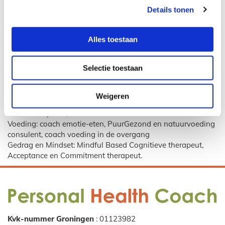
helpen om te stoppen met vechten en op zoek te gaan naar
Details tonen
wat wel werkt. Ik bied je andere handvaten die ervoor
zorgen dat je leven wat lichter aan gaat voelen.
Alles toestaan
Nieuwsgierig geworden? Wil je meer weten over
persoonlijke coaching? Maak dan vrijblijvend een afspraak
Selectie toestaan
voor een gratis kennismaking- en informatiegesprek via
www.personalhealthcoach.nl of 06-38655553.
Weigeren
Met gezonde groet,
Gerda Kamphuis, Personal Health Coach
Voeding: coach emotie-eten, PuurGezond en natuurvoeding
consulent, coach voeding in de overgang
Gedrag en Mindset: Mindful Based Cognitieve therapeut,
Acceptance en Commitment therapeut.
Kvk-nummer Groningen
: 01123982