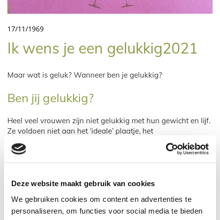
17/11/1969
Ik wens je een gelukkig2021
Maar wat is geluk? Wanneer ben je gelukkig?
Ben jij gelukkig?
Heel veel vrouwen zijn niet gelukkig met hun gewicht en lijf.
Ze voldoen niet aan het ‘ideale’ plaatje, het
schoonheidsideaal wat we dagelijks via allerlei sociale
mediakanalen te zien krijgen. Ze voeren een jarenlange strijd
tegen de kilo’s en hebben een haat-liefde verhouding met
eten.
Deze website maakt gebruik van cookies
We gebruiken cookies om content en advertenties te
Ik denk dat dit heel herkenbaar is.
personaliseren, om functies voor social media te bieden
Zolang jij jezelf dwingt in een keurslijf van het najagen van