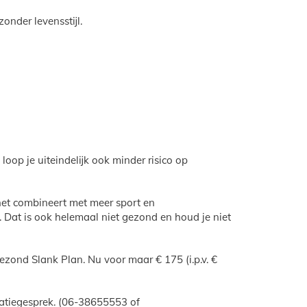
onder levensstijl.
oop je uiteindelijk ook minder risico op
 het combineert met meer sport en
t. Dat is ook helemaal niet gezond en houd je niet
ezond Slank Plan. Nu voor maar € 175 (i.p.v. €
matiegesprek. (06-38655553 of