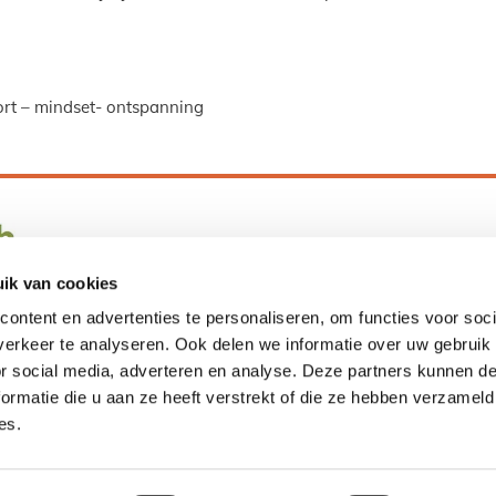
port – mindset- ontspanning
Kvk-nummer Groningen
: 01123982
P
BTW-nummer
: NL1059.30.568.B01
ik van cookies
Bankrekeningnummer
: NL26 KNAB
ontent en advertenties te personaliseren, om functies voor soci
0259852252
erkeer te analyseren. Ook delen we informatie over uw gebruik
or social media, adverteren en analyse. Deze partners kunnen 
Leefstijl als medicijn
ormatie die u aan ze heeft verstrekt of die ze hebben verzameld
es.
Co