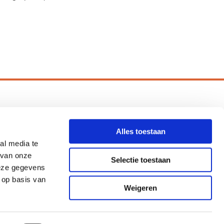
ersonal Health Coach
Alles toestaan
al media te
06 386 55 553

 van onze
Selectie toestaan
info@personalhealthcoach.nl

deze gegevens
Reigerstraat 6, 9903 BR Appingedam

 op basis van
Weigeren
pyright © 2022 Personal Health Coach