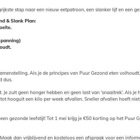
ijkste stap naar een nieuw eetpatroon, een slanker lijf en een gez
nd & Slank Plan:
oeite.
tspanning)
oudt.
menstelling. Als je de principes van Puur Gezond eten volhoudt, l
d dus.
. Je zult geen honger hebben en geen last van ‘snaaitrek’. Als je
ot hooguit een kilo per week afvallen. Sneller afvallen hoeft nie
n gezonde leefstijl! Tot 1 mei krijg je €50 korting op het Puur G
 Maak dan vrijblijvend en kosteloos een afspraak voor een infor