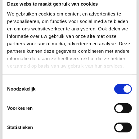
Deze website maakt gebruik van cookies
We gebruiken cookies om content en advertenties te
29/07/1969
personaliseren, om functies voor social media te bieden
en om ons websiteverkeer te analyseren. Ook delen we
Natuuryoga in Appingedam
informatie over uw gebruik van onze site met onze
partners voor social media, adverteren en analyse. Deze
Yoga in het bospark Ekenstein.
partners kunnen deze gegevens combineren met andere
informatie die u aan ze heeft verstrekt of die ze hebben
Yoga in de natuur
verzameld op basis van uw gebruik van hun services.
Vanochtend was de eerste natuuryogales in het bospark
Toestemmingsselectie
van Ekenstein. Met z'n veertienen hebben we de natuur, de
Noodzakelijk
rust en de ruimte van deze mooi plek mogen ervaren.
Zondag 26 mei is de volgende yogales.
Voorkeuren
Wil je ook een yogales ervaren in de natuur meld je dan aan
en doe de volgende keer met ons mee.
Statistieken
Namasté,
Gerda Kamphuis