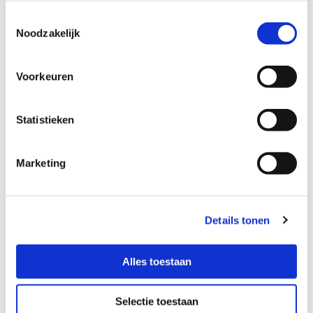
veranderen op de lange termijn. Een verloren moment is nog
Toestemmingsselectie
geen verloren dag is, en een verloren dag is nog geen
Noodzakelijk
verloren week. Heb je het net iets te gezellig gehad? Geen
probleem, je begint gewoon weer opnieuw. En opnieuw, en
opnieuw. Net zolang tot je er niet eens meer over na hoeft te
Voorkeuren
denken, maar je gewoon als vanzelf de start weer maakt.
Blijvend
Statistieken
Je hebt niet gevoel dat je “aan de lijn” bent. Want zo werkt
deze methode niet. De lijn is tijdelijk, een
gedragsverandering is blijvend. Misschien met vallen en
Marketing
opstaan, maar vooral het opstaan, dat is belangrijk.
I
Wil jij ook begeleid worden door een PuurGezond
Details tonen
professional? Maak dan een afspraak voor een gratis en
vrijblijvend kennismaking- en informatiegesprek.
Alles toestaan
Met gezonde groet,
Gerda Kamphuis
Selectie toestaan
Personal Health Coaching voor een gezonde leefstijl: