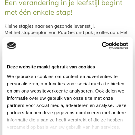
Een verandering in je leefstijl begint
met één enkele stap!
Kleine stapjes naar een gezonde levensstijl.
Met het stappenplan van PuurGezond pak je alles aan. Het
ontbijt, de lunch, het diner, het vocht, bewegen, ontspanning,
kortom: alles. Je krijgt geen menu waar letterlijk in stond wat
je precies wel en niet "mag" eten, maar we pakken het stap
voor stap aan.
Om de 1-2 weken kom je een half uur langs, om te
Deze website maakt gebruik van cookies
bespreken hoe alles gegaan was. Wat gaat er goed en wat
We gebruiken cookies om content en advertenties te
kan er beter? Waar heb je nog tips nodig of kan ik je helpen.
personaliseren, om functies voor social media te bieden
Gedragsverandering
en om ons websiteverkeer te analyseren. Ook delen we
Natuurlijk kun je in 3 maanden veel meer afvallen met een
informatie over uw gebruik van onze site met onze
dieet, maar dan kun je ook niet wachten tot je weer kan
partners voor social media, adverteren en analyse. Deze
gaan eten wat je at. Met als gevolg dat je weer gaat wegen
partners kunnen deze gegevens combineren met andere
wat je woog. Plus minimaal 1 kilo. Dit is iets anders, dit is
informatie die u aan ze heeft verstrekt of die ze hebben
een gedragsverandering.
Er zullen momenten komen dat het moeilijk (een feestje, een
verzameld op basis van uw gebruik van hun services.
terrasje, een rotdag) is, maar dat hoort erbij als je iets wilt